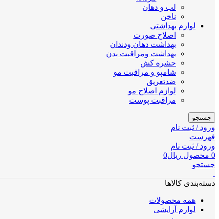
لب و دهان
ناخن
لوازم بهداشتی
اصلاح صورت
بهداشت دهان ودندان
بهداشت ومراقبت بدن
حشره کش
شامپو و مراقبت مو
ضدتعریق
لوازم اصلاح مو
مراقبت پوست
جستجو
ورود / ثبت نام
فهرست
ورود / ثبت نام
0
محصول
ریال
0
جستجو
دسته‌بندی کالاها
همه محصولات
لوازم آرایشی