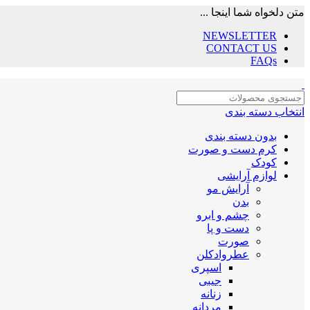
متن دلخواه شما اینجا ...
NEWSLETTER
CONTACT US
FAQs
انتخاب دسته بندی
بدون دسته بندی
کرم دست و صورت
کودک
لوازم آرایشی
آرایش مو
بدن
چشم و ابرو
دست و پا
صورت
عطروادکلن
اسپری
جیبی
زنانه
مردانه